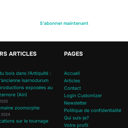
S'abonner maintenant
RS ARTICLES
PAGES
du bois dans l’Antiquité :
Accueil
 l’ancienne Isarnodurum
Articles
productions exposées au
Contact
zernore (Ain)
Login Customizer
 2025
Newsletter
romaine zoomorphe
Politique de confidentialité
 2024
Qui suis-je?
cations sur le tournage
Votre profil