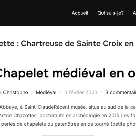
Accueil
Qui suis-je?
A
ette :
Chartreuse de Sainte Croix en
Chapelet médiéval en o
Publié
r
Christophe
Médiéval
3 février 2023
3 commentai
le
l’Abbaye, à Saint-ClaudeRécent musée, situé au sud de la ca
Astrid Chazottes, doctorante en archéologie en 2015 Les f
s perles de chapelets ou patenôtres en os tourné (petite ph