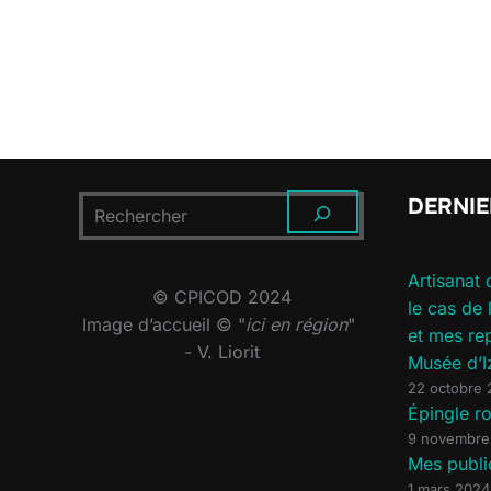
DERNIE
RECHERCHER
Artisanat 
© CPICOD 2024
le cas de
Image d’accueil © "
ici en région
"
et mes re
- V. Liorit
Musée d’I
22 octobre
Épingle 
9 novembre
Mes publi
1 mars 2024