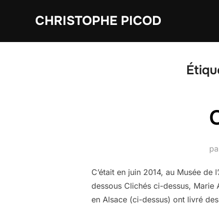
Aller
CHRISTOPHE PICOD
au
contenu
Étiqu
pa
C’était en juin 2014, au Musée de 
dessous Clichés ci-dessus, Marie 
en Alsace (ci-dessus) ont livré de