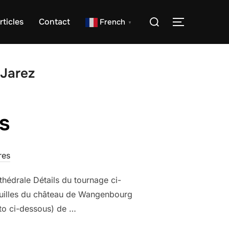
Rechercher :
rticles
Contact
French
PERMUTER
▼
 Jarez
s
res
thédrale Détails du tournage ci-
ouilles du château de Wangenbourg
oto ci-dessous) de …