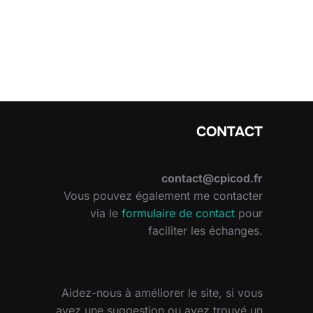
CONTACT
contact@cpicod.fr
Vous pouvez également me contacter
via le
formulaire de contact
pour
faciliter les échanges.
Aidez-nous à améliorer le site, si vous
avez une suggestion ou avez trouvé un