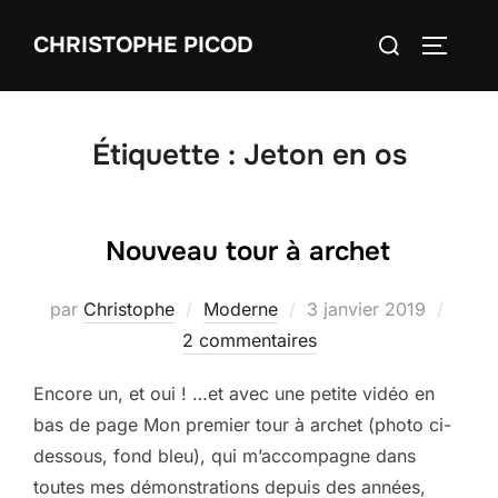
Aller
Rechercher :
CHRISTOPHE PICOD
au
PERMUT
contenu
Étiquette :
Jeton en os
Nouveau tour à archet
Publié
par
Christophe
Moderne
3 janvier 2019
le
2 commentaires
Encore un, et oui ! …et avec une petite vidéo en
bas de page Mon premier tour à archet (photo ci-
dessous, fond bleu), qui m’accompagne dans
toutes mes démonstrations depuis des années,