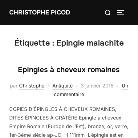
Aller
Rechercher :
CHRISTOPHE PICOD
au
PERMUT
contenu
Étiquette :
Epingle malachite
Epingles à cheveux romaines
Publié
par
Christophe
Antiquité
3 janvier 2015
Un
le
commentaire
COPIES D’ÉPINGLES À CHEVEUX ROMAINES,
DITES ÉPINGLES À CRATÈRE Epingle à cheveux,
Empire Romain (Europe de l’Est), bronze, or, verre,
1er-3ème siècle ap-JC, H 111mm L’épingle est en