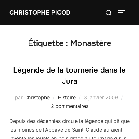
Aller
Rechercher :
CHRISTOPHE PICOD
au
PERMUT
contenu
Étiquette :
Monastère
Légende de la tournerie dans le
Jura
Publié
par
Christophe
Histoire
3 janvier 2009
le
2 commentaires
Depuis des décennies circule la légende qui dit que
les moines de l’Abbaye de Saint-Claude auraient
inventé les jouets en bois grâce au tournage qu’ils