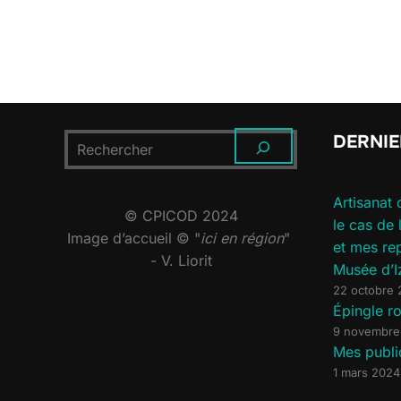
DERNIE
RECHERCHER
Artisanat 
© CPICOD 2024
le cas de
Image d’accueil © "
ici en région
"
et mes re
- V. Liorit
Musée d’I
22 octobre
Épingle 
9 novembre
Mes publi
1 mars 2024