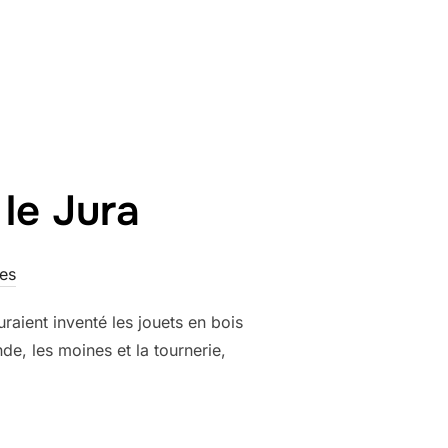
GE ORNEMENTAL »
le Jura
es
raient inventé les jouets en bois
de, les moines et la tournerie,
ERIE DANS LE JURA »