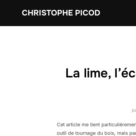
Aller
CHRISTOPHE PICOD
au
contenu
La lime, l’
p
Cet article me tient particulièrem
outil de tournage du bois, mais par