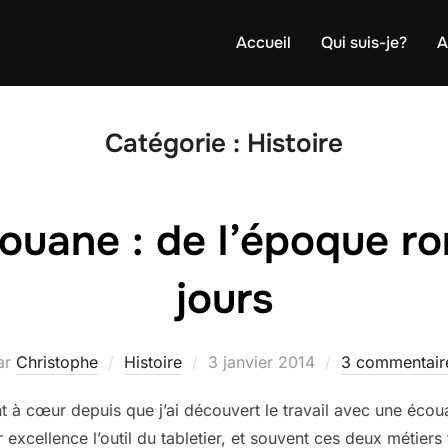
Accueil
Qui suis-je?
A
Catégorie :
Histoire
écouane : de l’époque r
jours
Publié
ar
Christophe
Histoire
3 janvier 2014
3 commentair
le
ent à cœur depuis que j’ai découvert le travail avec une éco
 excellence l’outil du tabletier, et souvent ces deux métiers 