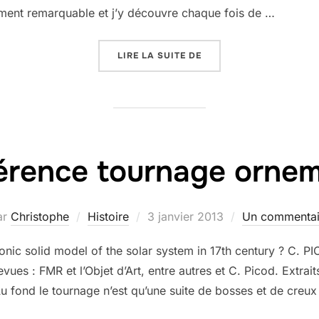
lument remarquable et j’y découvre chaque fois de …
« LA LIME, L’ÉCOUANE 
LIRE LA SUITE DE
érence tournage ornem
Publié
ar
Christophe
Histoire
3 janvier 2013
Un commentai
le
onic solid model of the solar system in 17th century ? C.
s : FMR et l’Objet d’Art, entre autres et C. Picod. Extrait
Au fond le tournage n’est qu’une suite de bosses et de creux