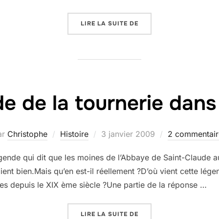
« CONFÉRENCE TOURNA
LIRE LA SUITE DE
e de la tournerie dans 
Publié
ar
Christophe
Histoire
3 janvier 2009
2 commentair
le
gende qui dit que les moines de l’Abbaye de Saint-Claude au
ent bien.Mais qu’en est-il réellement ?D’où vient cette légen
ues depuis le XIX ème siècle ?Une partie de la réponse …
« LÉGENDE DE LA TOURN
LIRE LA SUITE DE