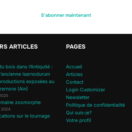
S'abonner maintenant
RS ARTICLES
PAGES
du bois dans l’Antiquité :
Accueil
 l’ancienne Isarnodurum
Articles
productions exposées au
Contact
zernore (Ain)
Login Customizer
 2025
Newsletter
romaine zoomorphe
Politique de confidentialité
 2024
Qui suis-je?
cations sur le tournage
Votre profil