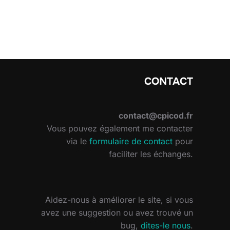
CONTACT
contact@cpicod.fr
Vous pouvez également me contacter
via le
formulaire de contact
pour
faciliter les échanges.
Aidez-nous à améliorer le site, si vous
avez une suggestion ou avez trouvé un
bug,
dites-le nous
.