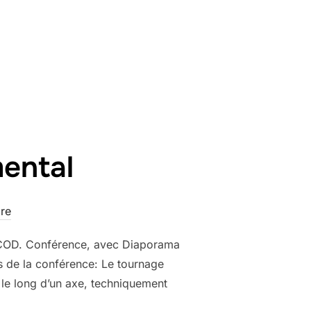
: DE L’ÉPOQUE ROMAINE À NOS JOURS »
ental
re
 PICOD. Conférence, avec Diaporama
s de la conférence: Le tournage
 le long d’un axe, techniquement