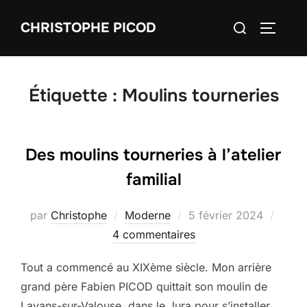
Aller
Rechercher :
CHRISTOPHE PICOD
au
PERMUT
contenu
Étiquette :
Moulins tourneries
Des moulins tourneries à l’atelier
familial
Publié
par
Christophe
Moderne
5 février 2024
le
4 commentaires
Tout a commencé au XIXème siècle. Mon arrière
grand père Fabien PICOD quittait son moulin de
Lavans-sur-Valouse, dans le Jura pour s’installer