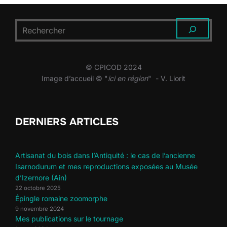
RECHERCHER
© CPICOD 2024
Image d’accueil © "
ici en région
" - V. Liorit
DERNIERS ARTICLES
Artisanat du bois dans l’Antiquité : le cas de l’ancienne
Isarnodurum et mes reproductions exposées au Musée
d’Izernore (Ain)
22 octobre 2025
Épingle romaine zoomorphe
9 novembre 2024
Mes publications sur le tournage