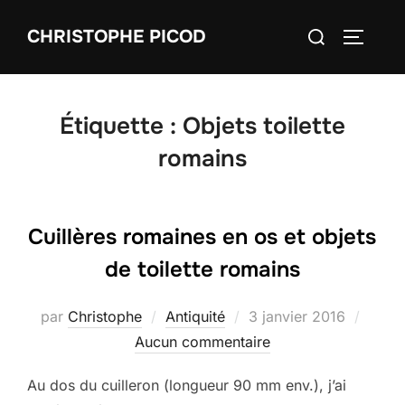
Aller
Rechercher :
CHRISTOPHE PICOD
au
PERMUT
contenu
Étiquette :
Objets toilette
romains
Cuillères romaines en os et objets
de toilette romains
Publié
par
Christophe
Antiquité
3 janvier 2016
le
Aucun commentaire
Au dos du cuilleron (longueur 90 mm env.), j’ai