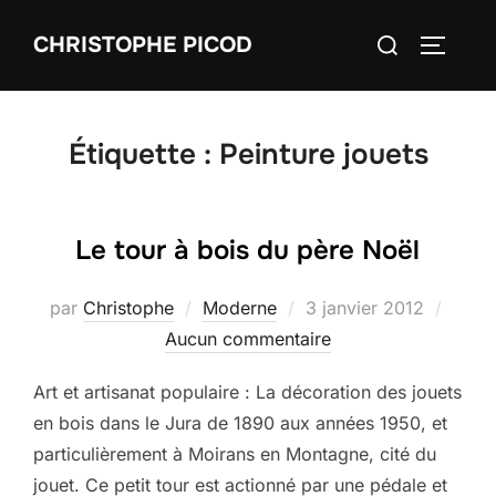
Aller
Rechercher :
CHRISTOPHE PICOD
au
PERMUT
contenu
Étiquette :
Peinture jouets
Le tour à bois du père Noël
Publié
par
Christophe
Moderne
3 janvier 2012
le
Aucun commentaire
Art et artisanat populaire : La décoration des jouets
en bois dans le Jura de 1890 aux années 1950, et
particulièrement à Moirans en Montagne, cité du
jouet. Ce petit tour est actionné par une pédale et