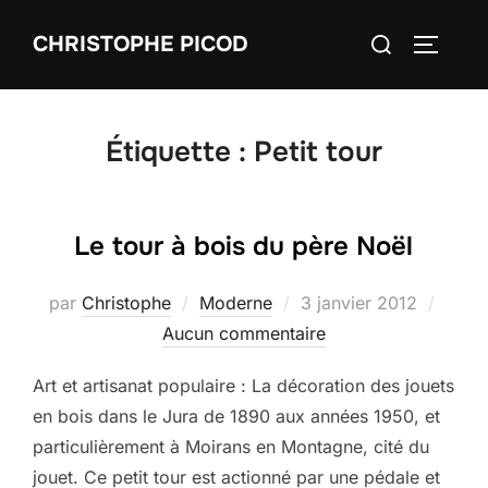
Aller
Rechercher :
CHRISTOPHE PICOD
au
PERMUT
contenu
Étiquette :
Petit tour
Le tour à bois du père Noël
Publié
par
Christophe
Moderne
3 janvier 2012
le
Aucun commentaire
Art et artisanat populaire : La décoration des jouets
en bois dans le Jura de 1890 aux années 1950, et
particulièrement à Moirans en Montagne, cité du
jouet. Ce petit tour est actionné par une pédale et