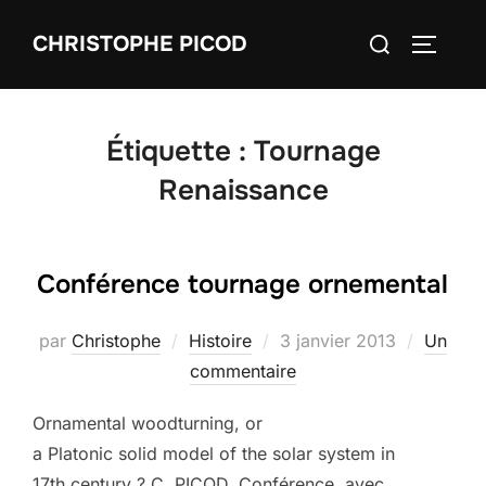
Aller
Rechercher :
CHRISTOPHE PICOD
au
PERMUT
contenu
Étiquette :
Tournage
Renaissance
Conférence tournage ornemental
Publié
par
Christophe
Histoire
3 janvier 2013
Un
le
commentaire
Ornamental woodturning, or
a Platonic solid model of the solar system in
17th century ? C. PICOD. Conférence, avec