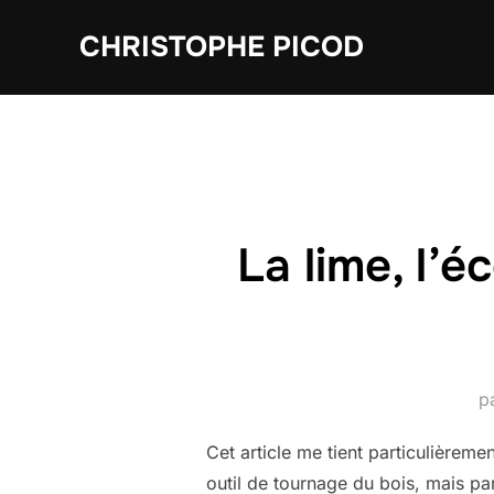
Aller
CHRISTOPHE PICOD
au
contenu
La lime, l’
p
Cet article me tient particulièrem
outil de tournage du bois, mais par