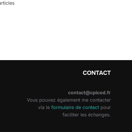
rticles
CONTACT
contact@cpicod.fr
Vous pouvez également me contacter
via le
formulaire de contact
pour
faciliter les échanges.