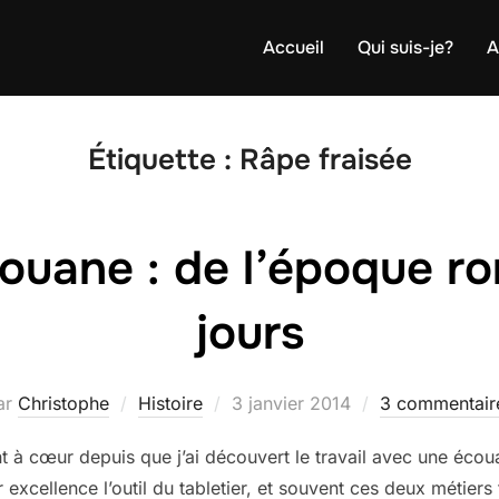
Accueil
Qui suis-je?
A
Étiquette :
Râpe fraisée
écouane : de l’époque r
jours
Publié
ar
Christophe
Histoire
3 janvier 2014
3 commentair
le
ent à cœur depuis que j’ai découvert le travail avec une éco
 excellence l’outil du tabletier, et souvent ces deux métiers 