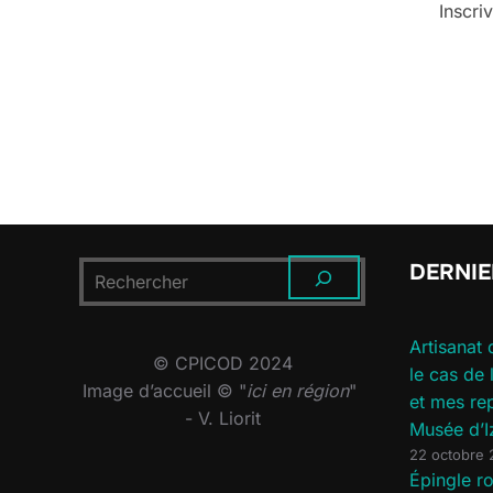
Inscri
DERNIE
RECHERCHER
Artisanat 
© CPICOD 2024
le cas de
Image d’accueil © "
ici en région
"
et mes re
- V. Liorit
Musée d’I
22 octobre
Épingle 