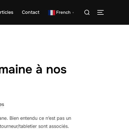
Rechercher :
rticles
Contact
French
PERMUTER
▼
omaine à nos
es
uane. Bien entendu ce n’est pas un
tourneur/tabletier sont associés.