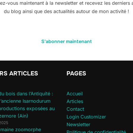
vez-vous maintenant à la newsletter et recevez les derniers a
du blog ainsi que des actualités autour de mon activité !
S'abonner maintenant
RS ARTICLES
PAGES
du bois dans l’Antiquité :
Accueil
 l’ancienne Isarnodurum
Articles
productions exposées au
Contact
zernore (Ain)
Login Customizer
 2025
Newsletter
romaine zoomorphe
Politique de confidentialité