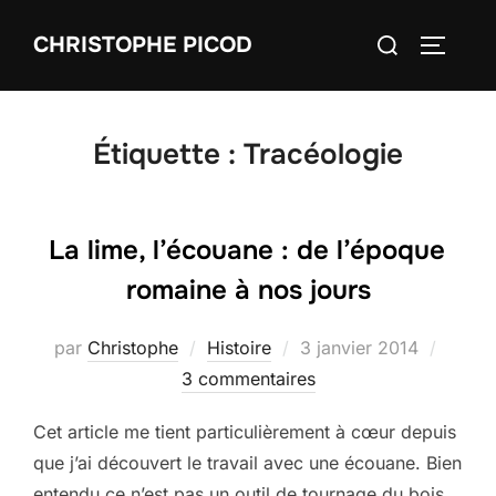
Aller
Rechercher :
CHRISTOPHE PICOD
au
PERMUT
contenu
Étiquette :
Tracéologie
La lime, l’écouane : de l’époque
romaine à nos jours
Publié
par
Christophe
Histoire
3 janvier 2014
le
3 commentaires
Cet article me tient particulièrement à cœur depuis
que j’ai découvert le travail avec une écouane. Bien
entendu ce n’est pas un outil de tournage du bois,