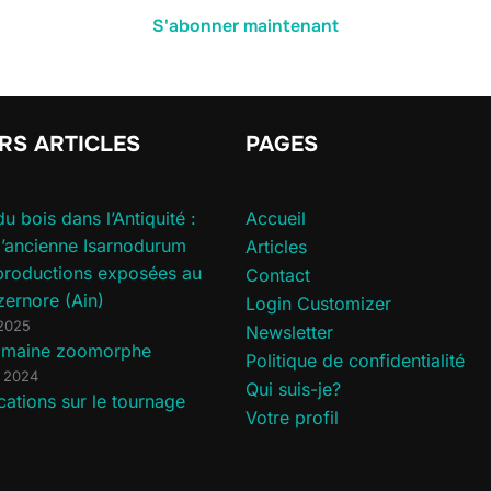
S'abonner maintenant
RS ARTICLES
PAGES
du bois dans l’Antiquité :
Accueil
 l’ancienne Isarnodurum
Articles
productions exposées au
Contact
zernore (Ain)
Login Customizer
 2025
Newsletter
romaine zoomorphe
Politique de confidentialité
 2024
Qui suis-je?
cations sur le tournage
Votre profil