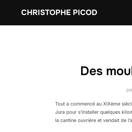
Aller
CHRISTOPHE PICOD
au
contenu
Des mouli
p
Tout a commencé au XIXème siècle.
Jura pour s’installer quelques kil
la cantine ouvrière et vendait de 