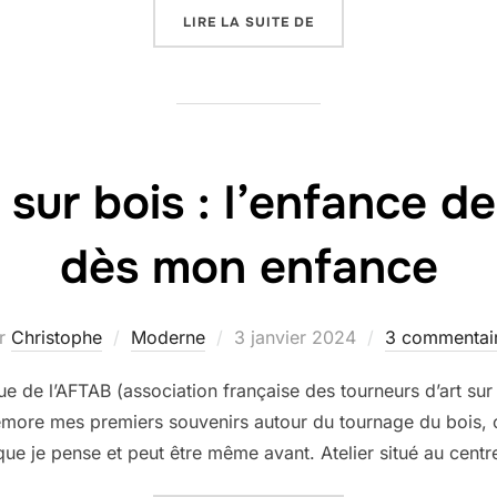
« DES MOULINS TOURNER
LIRE LA SUITE DE
ur bois : l’enfance de l
dès mon enfance
Publié
r
Christophe
Moderne
3 janvier 2024
3 commentai
le
evue de l’AFTAB (association française des tourneurs d’art s
émore mes premiers souvenirs autour du tournage du bois, c’es
ue je pense et peut être même avant. Atelier situé au cent