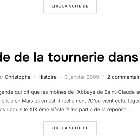
« LE TOURNAGE SUR BOI
LIRE LA SUITE DE
e de la tournerie dans 
Publié
ar
Christophe
Histoire
3 janvier 2009
2 commentair
le
gende qui dit que les moines de l’Abbaye de Saint-Claude au
ent bien.Mais qu’en est-il réellement ?D’où vient cette légen
ues depuis le XIX ème siècle ?Une partie de la réponse …
« LÉGENDE DE LA TOURN
LIRE LA SUITE DE