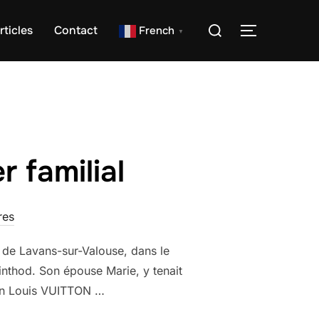
Rechercher :
rticles
Contact
French
PERMUTER
▼
r familial
res
 de Lavans-sur-Valouse, dans le
inthod. Son épouse Marie, y tenait
isin Louis VUITTON …