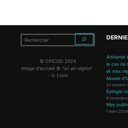
DERNIE
RECHERCHER
Artisanat 
© CPICOD 2024
le cas de
Image d’accueil © "
ici en région
"
et mes re
- V. Liorit
Musée d’I
22 octobre
Épingle 
9 novembre
Mes publi
1 mars 2024