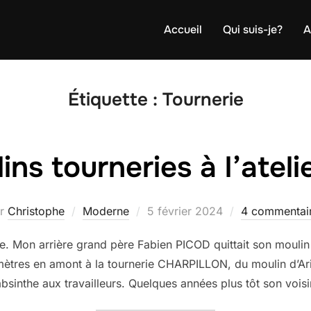
Accueil
Qui suis-je?
A
Étiquette :
Tournerie
ns tourneries à l’atelie
Publié
ar
Christophe
Moderne
5 février 2024
4 commentai
le
 Mon arrière grand père Fabien PICOD quittait son moulin
omètres en amont à la tournerie CHARPILLON, du moulin d’Ar
l’absinthe aux travailleurs. Quelques années plus tôt son vo