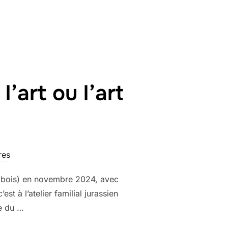
IES À L’ATELIER FAMILIAL »
’art ou l’art
res
ur bois) en novembre 2024, avec
t à l’atelier familial jurassien
re du …