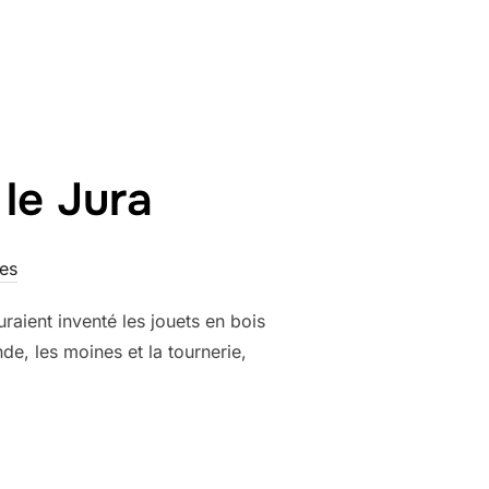
S : L’ENFANCE DE L’ART OU L’ART DÈS MON ENFANCE »
le Jura
es
raient inventé les jouets en bois
de, les moines et la tournerie,
ERIE DANS LE JURA »