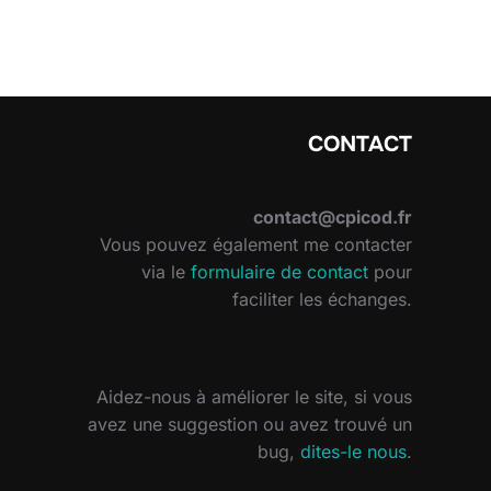
CONTACT
contact@cpicod.fr
Vous pouvez également me contacter
via le
formulaire de contact
pour
faciliter les échanges.
Aidez-nous à améliorer le site, si vous
avez une suggestion ou avez trouvé un
bug,
dites-le nous
.